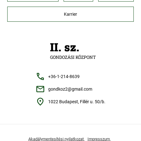
Karrier
II. sz.
GONDOZÁSI KÖZPONT
+36-1-214-8639
gondkoz2@gmail.com
1022 Budapest, Fillér u. 50/b.
Akadálymentesítési nyilatkozat
Impresszum