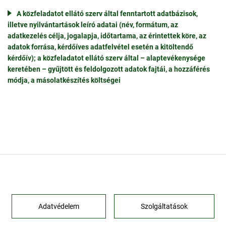
A közfeladatot ellátó szerv által fenntartott adatbázisok,
illetve nyilvántartások leíró adatai (név, formátum, az
adatkezelés célja, jogalapja, időtartama, az érintettek köre, az
adatok forrása, kérdőíves adatfelvétel esetén a kitöltendő
kérdőív); a közfeladatot ellátó szerv által – alaptevékenysége
keretében – gyűjtött és feldolgozott adatok fajtái, a hozzáférés
módja, a másolatkészítés költségei
Adatvédelem
Szolgáltatások