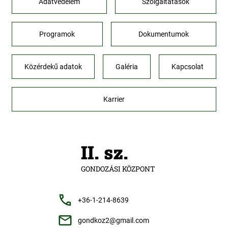
Adatvédelem
Szolgáltatások
Programok
Dokumentumok
Közérdekű adatok
Galéria
Kapcsolat
Karrier
II. sz.
GONDOZÁSI KÖZPONT
+36-1-214-8639
gondkoz2@gmail.com