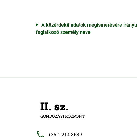
A közérdekű adatok megismerésére irányuló
foglalkozó személy neve
II. sz.
GONDOZÁSI KÖZPONT
+36-1-214-8639