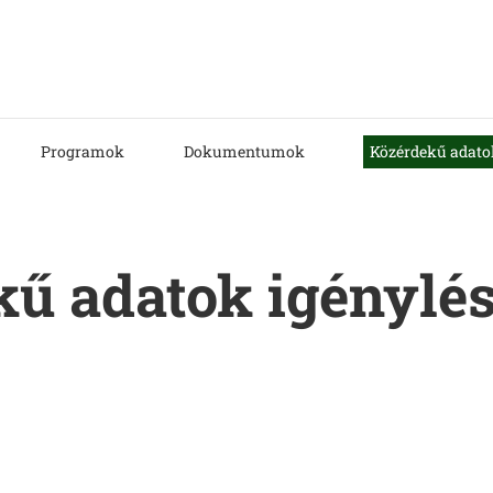
Programok
Dokumentumok
Közérdekű adato
ekű adatok igénylé