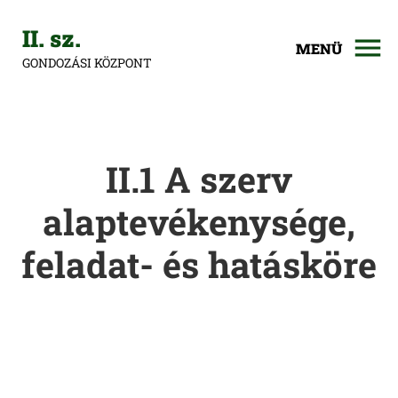
II. sz.
MENÜ
GONDOZÁSI KÖZPONT
II.1 A szerv
alaptevékenysége,
feladat- és hatásköre