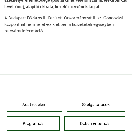
székhelye, elérhetősége (postai címe, telefonszáma, elektronikus
levélcíme), alapító okirata, kezelő szervének tagjai
A Budapest Főváros II. Kerületi Önkormányzat II. sz. Gondozási
Központnál nem keletkezik ebben a közzétételi egységben
releváns információ.
Adatvédelem
Szolgáltatások
Programok
Dokumentumok