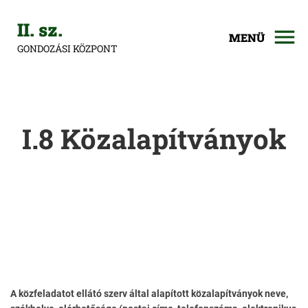
II. sz.
MENÜ
GONDOZÁSI KÖZPONT
I.8 Közalapítványok
A közfeladatot ellátó szerv által alapított közalapítványok neve,