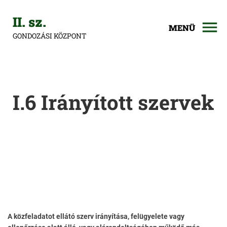
II. sz.
MENÜ
GONDOZÁSI KÖZPONT
I.6 Irányított szervek
A közfeladatot ellátó szerv irányítása, felügyelete vagy