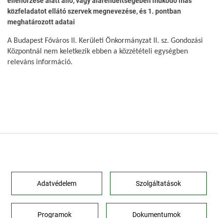
ellenőrzése alatt álló, vagy alárendeltségében működő más
közfeladatot ellátó szervek megnevezése, és 1. pontban
meghatározott adatai
A Budapest Főváros II. Kerületi Önkormányzat II. sz. Gondozási
Központnál nem keletkezik ebben a közzétételi egységben
releváns információ.
Adatvédelem
Szolgáltatások
Programok
Dokumentumok