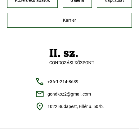
Közérdekű adatok
Galéria
Kapcsolat
Karrier
II. sz.
GONDOZÁSI KÖZPONT
+36-1-214-8639
gondkoz2@gmail.com
1022 Budapest, Fillér u. 50/b.