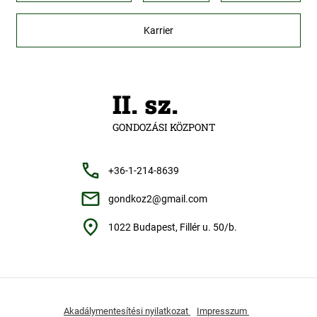
Karrier
II. sz.
GONDOZÁSI KÖZPONT
+36-1-214-8639
gondkoz2@gmail.com
1022 Budapest, Fillér u. 50/b.
Akadálymentesítési nyilatkozat
Impresszum