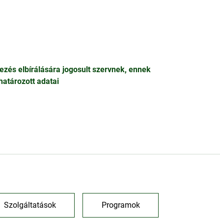
bbezés elbírálására jogosult szervnek, ennek
határozott adatai
Szolgáltatások
Programok