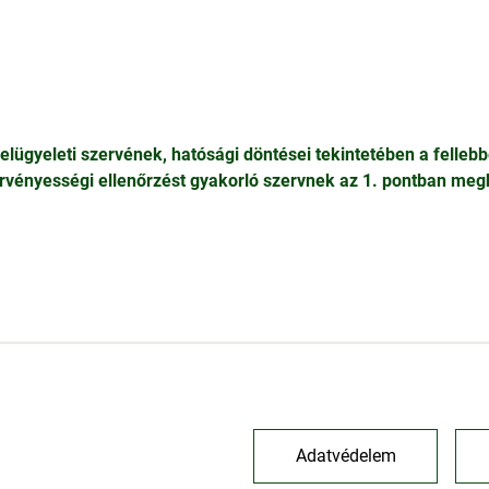
e felügyeleti szervének, hatósági döntései tekintetében a felle
törvényességi ellenőrzést gyakorló szervnek az 1. pontban meg
Adatvédelem