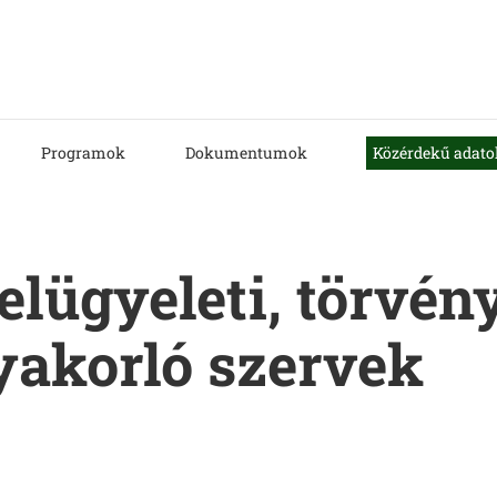
Programok
Dokumentumok
Közérdekű adato
 felügyeleti, törvé
gyakorló szervek