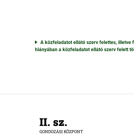
A közfeladatot ellátó szerv felettes, illetv
hiányában a közfeladatot ellátó szerv felett 
II. sz.
GONDOZÁSI KÖZPONT